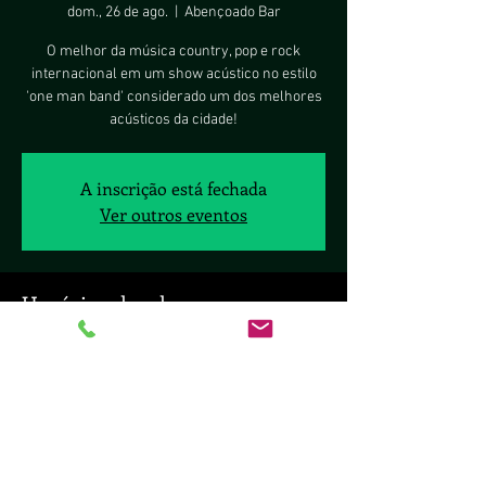
dom., 26 de ago.
  |  
Abençoado Bar
O melhor da música country, pop e rock
internacional em um show acústico no estilo
'one man band' considerado um dos melhores
acústicos da cidade!
A inscrição está fechada
Ver outros eventos
Horário e local
26 de ago. de 2018, 19:00
Abençoado Bar, St. Sudoeste Superquadra
Sudoeste 105 Bloco C Loja 82/86 - Cruzeiro /
Sudoeste / Octogonal, Brasília - DF, 70670-433,
Brasil