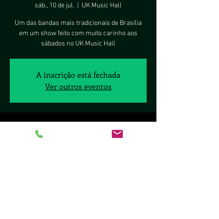
sáb., 10 de jul.
  |  
UK Music Hall
Um das bandas mais tradicionais de Brasília
em um show feito com muito carinho aos
sábados no UK Music Hall
A inscrição está fechada
Ver outros eventos
Horário e local
10 de jul. de 2021, 20:00 – 11 de jul. de 2021,
00:00
UK Music Hall, SCLS Q. 411 - BL B - Lj. 26 - Asa
Sul, Brasília - DF, 70277-080, Brasil