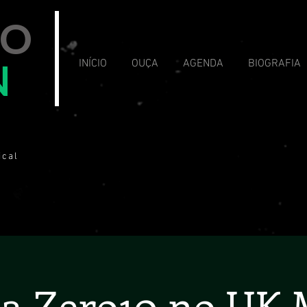
VO
N
INÍCIO
OUÇA
AGENDA
BIOGRAFIA
ical
a Zero10 no UK 