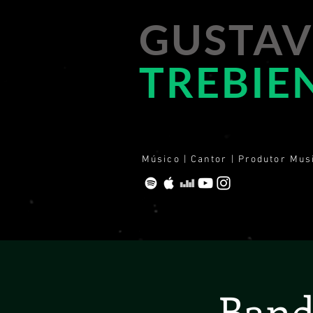
GUSTA
TREBIE
Músico | Cantor | Produtor Mus
Band