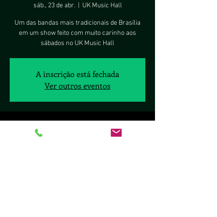
sáb., 23 de abr.
  |  
UK Music Hall
Um das bandas mais tradicionais de Brasília
em um show feito com muito carinho aos
sábados no UK Music Hall
A inscrição está fechada
Ver outros eventos
Horário e local
23 de abr. de 2022, 21:00 – 24 de abr. de 2022,
02:00
UK Music Hall, SCLS Q. 411 - BL B - Lj. 26 - Asa
Sul, Brasília - DF, 70277-080, Brasil