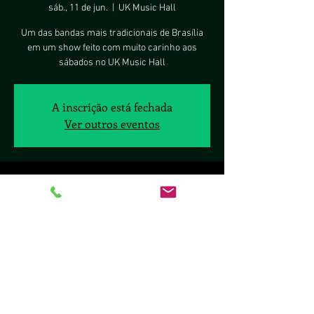
sáb., 11 de jun.
  |  
UK Music Hall
Um das bandas mais tradicionais de Brasília
em um show feito com muito carinho aos
sábados no UK Music Hall
A inscrição está fechada
Ver outros eventos
Horário e local
11 de jun. de 2022, 23:59 – 12 de jun. de 2022,
03:00
UK Music Hall, SCLS Q. 411 - BL B - Lj. 26 - Asa
Sul, Brasília - DF, 70277-080, Brasil