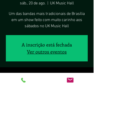
sáb., 20 de ago.
  |  
UK Music Hall
Um das bandas mais tradicionais de Brasília
em um show feito com muito carinho aos
sábados no UK Music Hall
A inscrição está fechada
Ver outros eventos
Horário e local
20 de ago. de 2022, 23:00 – 21 de ago. de 2022,
02:30
UK Music Hall, SCLS Q. 411 - BL B - Lj. 26 - Asa
Sul, Brasília - DF, 70277-080, Brasil