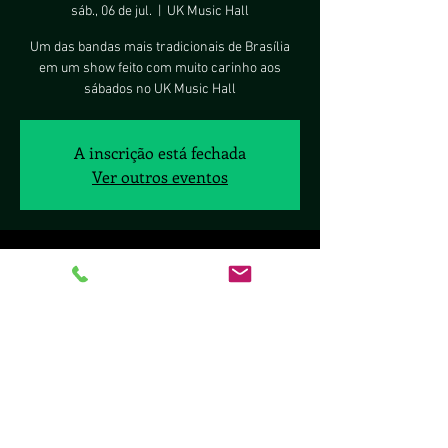
sáb., 06 de jul.
  |  
UK Music Hall
Um das bandas mais tradicionais de Brasília
em um show feito com muito carinho aos
sábados no UK Music Hall
A inscrição está fechada
Ver outros eventos
Horário e local
06 de jul. de 2024, 23:45 – 07 de jul. de 2024,
03:00
UK Music Hall, SCLS Q. 411 - BL B - Lj. 26 - Asa
Sul, Brasília - DF, 70277-080, Brasil