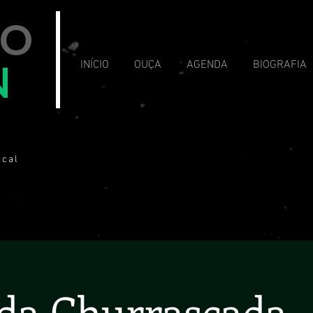
VO
N
INÍCIO
OUÇA
AGENDA
BIOGRAFIA
ical
da Churrascada -