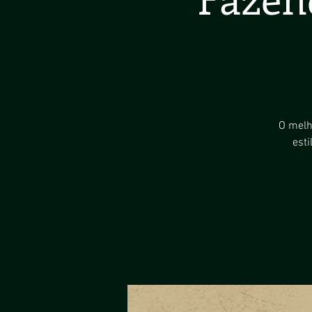
O melh
est