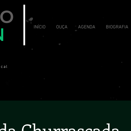
VO
N
INÍCIO
OUÇA
AGENDA
BIOGRAFIA
ical
da Churrascada -