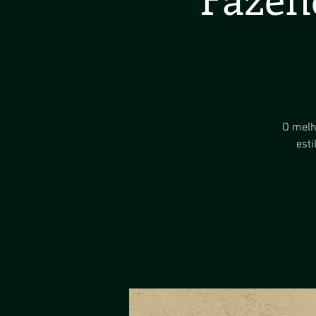
O melh
est