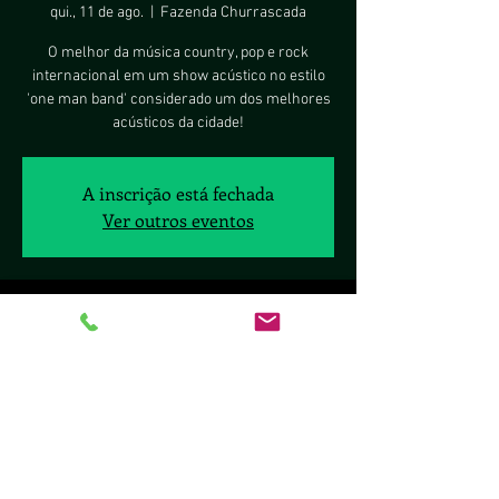
qui., 11 de ago.
  |  
Fazenda Churrascada
O melhor da música country, pop e rock
internacional em um show acústico no estilo
'one man band' considerado um dos melhores
acústicos da cidade!
A inscrição está fechada
Ver outros eventos
Horário e local
11 de ago. de 2022, 20:00 – 23:00
Fazenda Churrascada, St. de Clubes Esportivos
Sul Trecho 2 - Asa Sul, Brasília - DF, 70297-400,
Brasil