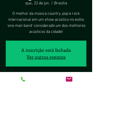
qua., 22 de jun.
  |  
Brasília
O melhor da música country, pop e rock
internacional em um show acústico no estilo
'one man band' considerado um dos melhores
acústicos da cidade!
A inscrição está fechada
Ver outros eventos
Horário e local
22 de jun. de 2022, 22:00 – 23:59 BRT
Brasília, Av. Jacarandá, 22 - Águas Claras,
Brasília - DF, 71927-540, Brasil