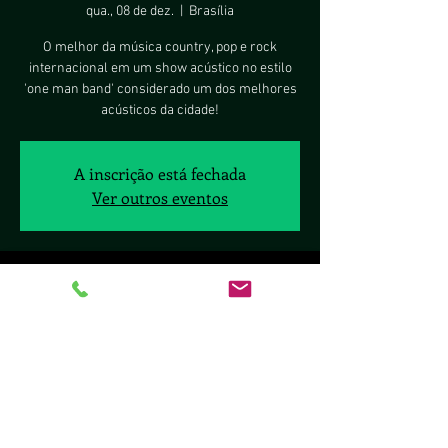
qua., 08 de dez.
  |  
Brasília
O melhor da música country, pop e rock
internacional em um show acústico no estilo
'one man band' considerado um dos melhores
acústicos da cidade!
A inscrição está fechada
Ver outros eventos
Horário e local
08 de dez. de 2021, 19:00 – 09 de dez. de 2021,
19:00
Brasília, Av. Jacarandá, 22 - Águas Claras,
Brasília - DF, 71927-540, Brasil