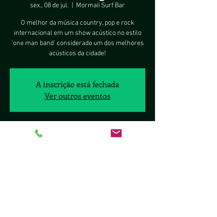
sex., 08 de jul.
  |  
Mormaii Surf Bar
O melhor da música country, pop e rock
internacional em um show acústico no estilo
'one man band' considerado um dos melhores
acústicos da cidade!
A inscrição está fechada
Ver outros eventos
Horário e local
08 de jul. de 2022, 19:30 – 23:00
Mormaii Surf Bar, Lote 8, Pontão do 100 - SHIS
QL 10 - Lago Sul, Brasília - DF, 70297-400, Brasil