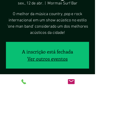
sex., 12 de abr.
  |  
Mormaii Surf Bar
O melhor da música country, pop e rock
internacional em um show acústico no estilo
'one man band' considerado um dos melhores
acústicos da cidade!
A inscrição está fechada
Ver outros eventos
Horário e local
12 de abr. de 2019, 20:00
Mormaii Surf Bar, Lote 8, Pontão do 100 - SHIS
QL 10 - Lago Sul, Brasília - DF, 70297-400, Brasil