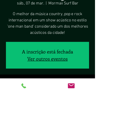
sáb., 07 de mar.
  |  
Mormaii Surf Bar
O melhor da música country, pop e rock
internacional em um show acústico no estilo
'one man band' considerado um dos melhores
acústicos da cidade!
A inscrição está fechada
Ver outros eventos
Horário e local
07 de mar. de 2020, 20:00 – 08 de mar. de 2020,
00:00
Mormaii Surf Bar, Lote 8, Pontão do 100 - SHIS
QL 10 - Lago Sul, Brasília - DF, 70297-400, Brasil