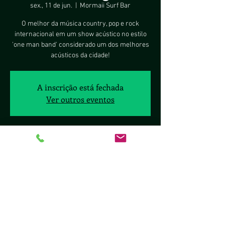
sex., 11 de jun.
  |  
Mormaii Surf Bar
O melhor da música country, pop e rock
internacional em um show acústico no estilo
'one man band' considerado um dos melhores
acústicos da cidade!
A inscrição está fechada
Ver outros eventos
Horário e local
11 de jun. de 2021, 19:00 – 23:00
Mormaii Surf Bar, Lote 8, Pontão do 100 - SHIS
QL 10 - Lago Sul, Brasília - DF, 70297-400, Brasil