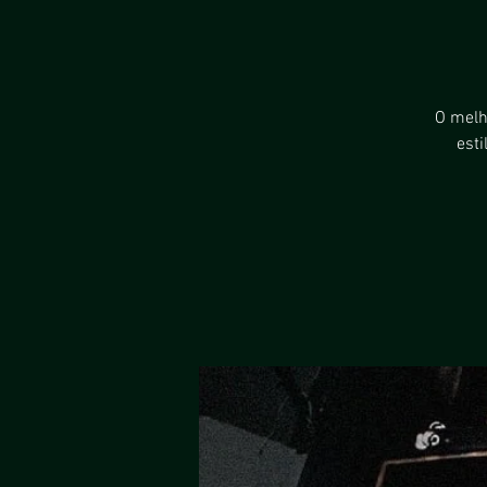
O melh
est