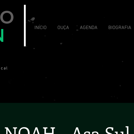
VO
N
INÍCIO
OUÇA
AGENDA
BIOGRAFIA
ical
NOAH - Asa Sul