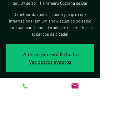
ter., 09 de abr.
  |  
Primeiro Cozinha de Bar
O melhor da música country, pop e rock
internacional em um show acústico no estilo
'one man band' considerado um dos melhores
acústicos da cidade!
A inscrição está fechada
Ver outros eventos
Horário e local
09 de abr. de 2019, 20:00 – 22:40
Primeiro Cozinha de Bar, Sig Quadra 8, 2377 -
Brasília, DF, 70297-400, Brasil