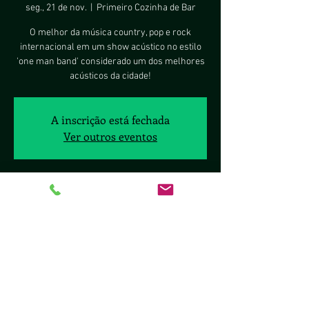
seg., 21 de nov.
  |  
Primeiro Cozinha de Bar
O melhor da música country, pop e rock
internacional em um show acústico no estilo
'one man band' considerado um dos melhores
acústicos da cidade!
A inscrição está fechada
Ver outros eventos
Horário e local
21 de nov. de 2022, 20:00 – 23:00 BRT
Primeiro Cozinha de Bar, Sig Quadra 8, 2377 -
Brasília, DF, 70297-400, Brasil