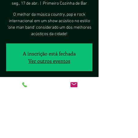
seg., 17 de abr.
  |  
Primeiro Cozinha de Bar
O melhor da música country, pop e rock
internacional em um show acústico no estilo
'one man band' considerado um dos melhores
acústicos da cidade!
A inscrição está fechada
Ver outros eventos
Horário e local
17 de abr. de 2023, 20:00 – 22:30 BRT
Primeiro Cozinha de Bar, Sig Quadra 8, 2377 -
Brasília, DF, 70297-400, Brasil