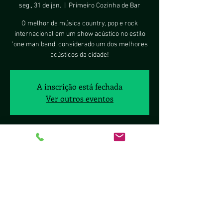
seg., 31 de jan.
  |  
Primeiro Cozinha de Bar
O melhor da música country, pop e rock
internacional em um show acústico no estilo
'one man band' considerado um dos melhores
acústicos da cidade!
A inscrição está fechada
Ver outros eventos
Horário e local
31 de jan. de 2022, 19:30 – 22:40
Primeiro Cozinha de Bar, Sig Quadra 8, 2377 -
Brasília, DF, 70297-400, Brasil