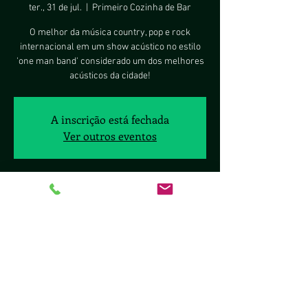
ter., 31 de jul.
  |  
Primeiro Cozinha de Bar
O melhor da música country, pop e rock
internacional em um show acústico no estilo
'one man band' considerado um dos melhores
acústicos da cidade!
A inscrição está fechada
Ver outros eventos
Horário e local
31 de jul. de 2018, 20:00
Primeiro Cozinha de Bar, Sig Quadra 8, 2377 -
Brasília, DF, 70297-400, Brasil