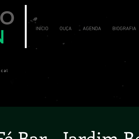
VO
N
INÍCIO
OUÇA
AGENDA
BIOGRAFIA
ical
Fé Bar - Jardim B