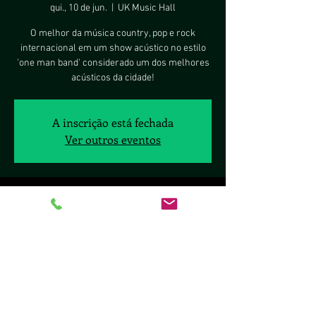
qui., 10 de jun.
  |  
UK Music Hall
O melhor da música country, pop e rock
internacional em um show acústico no estilo
'one man band' considerado um dos melhores
acústicos da cidade!
A inscrição está fechada
Ver outros eventos
Horário e local
10 de jun. de 2021, 20:00 – 11 de jun. de 2021,
00:00
UK Music Hall, SCLS Q. 411 - BL B - Lj. 26 - Asa
Sul, Brasília - DF, 70277-080, Brasil