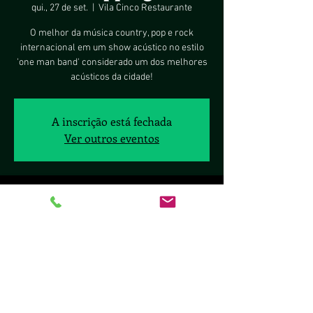
qui., 27 de set.
  |  
Vila Cinco Restaurante
O melhor da música country, pop e rock
internacional em um show acústico no estilo
'one man band' considerado um dos melhores
acústicos da cidade!
A inscrição está fechada
Ver outros eventos
Horário e local
27 de set. de 2018, 19:00
Vila Cinco Restaurante, Setor Comercial Norte
Q 5 Brasìlia shopping a - Asa Norte, Brasília -
DF, 70297-400, Brasil