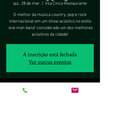
qui., 28 de mar.
  |  
Vila Cinco Restaurante
O melhor da música country, pop e rock
internacional em um show acústico no estilo
'one man band' considerado um dos melhores
acústicos da cidade!
A inscrição está fechada
Ver outros eventos
Horário e local
28 de mar. de 2019, 19:00 – 23:00
Vila Cinco Restaurante, Setor Comercial Norte
Q 5 Brasìlia shopping a - Asa Norte, Brasília -
DF, 70297-400, Brasil