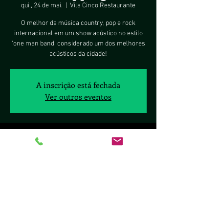
qui., 24 de mai.
  |  
Vila Cinco Restaurante
O melhor da música country, pop e rock
internacional em um show acústico no estilo
'one man band' considerado um dos melhores
acústicos da cidade!
A inscrição está fechada
Ver outros eventos
Horário e local
24 de mai. de 2018, 19:00
Vila Cinco Restaurante, Setor Comercial Norte
Q 5 Brasìlia shopping a - Asa Norte, Brasília -
DF, 70297-400, Brasil