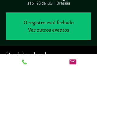
sáb., 23 de jul.
  |  
Brasília
O registro está fechado
Ver outros eventos
Horário e local
23 de jul. de 2022, 20:00 – 23:00
Brasília, SHIS Ql 10, 1/30 - Lago Sul, Brasília -
DF, 70297-400, Brasil