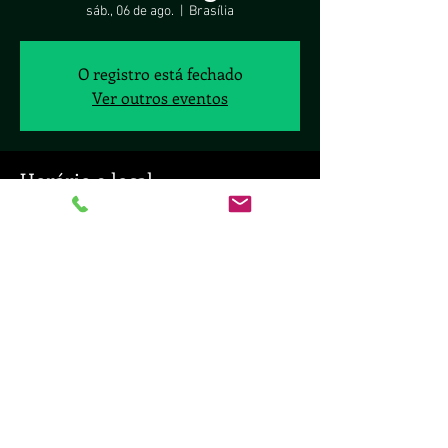
sáb., 06 de ago.
  |  
Brasília
O registro está fechado
Ver outros eventos
Horário e local
06 de ago. de 2022, 20:00 – 23:00
Brasília, SHIS Ql 10, 1/30 - Lago Sul, Brasília -
DF, 70297-400, Brasil